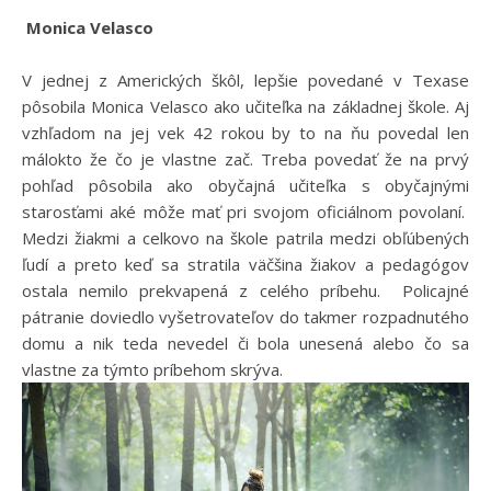
Monica Velasco
V jednej z Amerických škôl, lepšie povedané v Texase
pôsobila Monica Velasco ako učiteľka na základnej škole. Aj
vzhľadom na jej vek 42 rokou by to na ňu povedal len
málokto že čo je vlastne zač. Treba povedať že na prvý
pohľad pôsobila ako obyčajná učiteľka s obyčajnými
starosťami aké môže mať pri svojom oficiálnom povolaní.
Medzi žiakmi a celkovo na škole patrila medzi obľúbených
ľudí a preto keď sa stratila väčšina žiakov a pedagógov
ostala nemilo prekvapená z celého príbehu. Policajné
pátranie doviedlo vyšetrovateľov do takmer rozpadnutého
domu a nik teda nevedel či bola unesená alebo čo sa
vlastne za týmto príbehom skrýva.