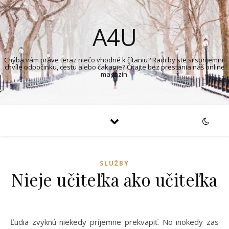
A4U
Chýba vám práve teraz niečo vhodné k čítaniu? Radi by ste si spríjemnil
chvíle odpočinku, cestu alebo čakanie? Čítajte bez prestania náš online
magazín.
SLUŽBY
Nieje učiteľka ako učiteľka
Ľudia zvyknú niekedy príjemne prekvapiť. No inokedy zas