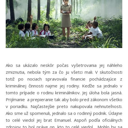
Ako sa ukázalo neskôr počas vyšetrovania jej náhleho
zmiznutia, nebola tým za čo ju všetci mali. V skutočnosti
totiž po nociach spravovala financie pochádzajúce z
kriminálnej činnosti najme jej rodiny. Keďže sa jednalo v
tomto prípade o rodinu kriminálnikov. Jej úloha bola jasná.
Prijímanie a prepieranie tak aby bolo pred zákonom všetko
v poriadku. Najčastejšie preto nakupovala nehnuteľnosti.
Ako sme už spomenuli, jednalo sa o rodinný podnik. Údajne
to celé viedol jej brat Emanuel. Aspoň podľa oficiálnych
zdrojov to bol práve on, kto to celé viedol. Mohlo by sa