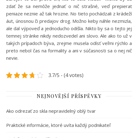
zdať že sa nemôže jednať o nič strašné, veď prepierať
peniaze neznie až tak hrozne. No tieto pochádzali z krádeží
áut, únosnou či predajov drog. Možno keby náhle nezmizla,
ale dal výpoveď a jednoducho odišla. Nikto by sa o tejto jej
temnej stránke nikdy nedozvedel ani slovo. Ale ako to už v
takých prípadoch býva, zrejme musela odísť veľmi rýchlo a
preto nebol čas na formality a ani v súčasnosti sa o nej nič
nevie.
3.7/5 - (4 votes)
NEJNOVĚJŠÍ PŘÍSPĚVKY
Ako odrezať zo skla nepravidelný oblý tvar
Praktické informácie, ktoré uvíta každý podnikateľ