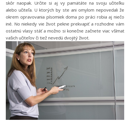
skôr naopak. Určite si aj vy pamätáte na svoju učiteľku
alebo učiteľa. U ktorých by ste ani omylom nepovedali že
okrem opravovania písomiek doma po práci robia aj niečo
iné. No niekedy vie život pekne prekvapiť a rozhodne vám
ostatnú vlasy stáť a možno si konečne začnete viac všímať
vašich učiteľov či tiež nevedú dvojitý život.