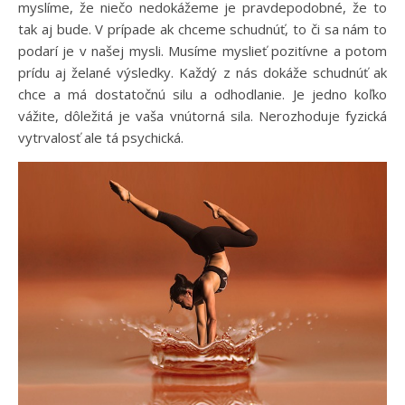
myslíme, že niečo nedokážeme je pravdepodobné, že to
tak aj bude. V prípade ak chceme schudnúť, to či sa nám to
podarí je v našej mysli. Musíme myslieť pozitívne a potom
prídu aj želané výsledky. Každý z nás dokáže schudnúť ak
chce a má dostatočnú silu a odhodlanie. Je jedno koľko
vážite, dôležitá je vaša vnútorná sila. Nerozhoduje fyzická
vytrvalosť ale tá psychická.