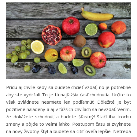
Prídu aj chvíle kedy sa budete chcieť vzdať, no je potrebné
aby ste vydržali. To je tá najťažšia časť chudnutia. Určite to
však zvládnete nesmiete len podľahnúť. Dôležité je byť
pozitívne naladený a aj v ťažších chvíľach sa nevzdať. Verím,
že dokážete schudnúť a budete šťastný! Stačí iba trochu
zmeny a pôjde to veľmi ľahko. Postupom času si zvyknete
na nový životný štýl a budete sa cítiť oveľa lepšie. Netreba