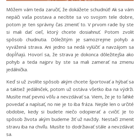
Môžem vám teda zaručiť, že dokážete schudnúť! Ak sa vám
nepáči vaša postava a necítite sa vo svojom tele dobre,
potom je ten správny čas zmeniť to. V prvom rade by ste
si mali dať cieľ, ktorý chcete dosiahnuť. Potom zvoliť
spôsob chudnutia. Dôležitým je samozrejme pohyb a
vyvážená strava. Ani jedno sa nedá vylúčiť a navzájom sa
dopĺňajú. Hovorí sa, že strava je dokonca dôležitejšia ako
pohyb a teda najprv by ste sa mali zamerať na zmenu
jedálnička.
Keď si už zvolíte spôsob akým chcete športovať a hýbať sa
a taktiež jedálniček, potom už ostáva všetko iba na výdrži.
Musíte mať pevnú vôľu a nevzdávať sa. Viem, že je to ľahké
povedať a napísať, no nie je to iba fráza. Nejde len o určité
obdobie, kedy si budete niečo odopierať a cvičiť. Je to
spôsob života akým budeme žiť už navždy. Nestačí zmeniť
stravu iba na chvíľu. Musíte to dodržiavať stále a nevzdávať
sa.