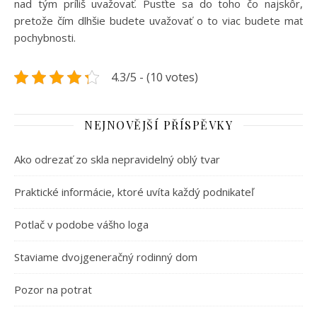
nad tým príliš uvažovať. Pusťte sa do toho čo najskôr,
pretože čím dlhšie budete uvažovať o to viac budete mať
pochybnosti.
4.3/5 - (10 votes)
NEJNOVĚJŠÍ PŘÍSPĚVKY
Ako odrezať zo skla nepravidelný oblý tvar
Praktické informácie, ktoré uvíta každý podnikateľ
Potlač v podobe vášho loga
Staviame dvojgeneračný rodinný dom
Pozor na potrat