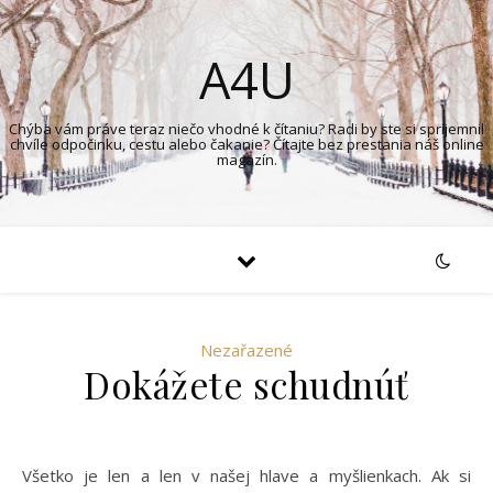
A4U
Chýba vám práve teraz niečo vhodné k čítaniu? Radi by ste si spríjemnil
chvíle odpočinku, cestu alebo čakanie? Čítajte bez prestania náš online
magazín.
Nezařazené
Dokážete schudnúť
Všetko je len a len v našej hlave a myšlienkach. Ak si