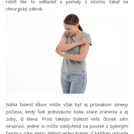
robiť! Nie to odkladať a pomaly s istotou čakať na
chirurgický zákrok.
Náhla bolesť kĺbov môže však byť aj príznakom zmeny
počasia, kedy ľudí jednoducho bolia staré zranenia a aj
zuby, či hlava. Proti takejto bolesti veľa človek sám
nespraví, jedine si môže oddýchnuť na posteli s bylinným
čajom v ruke alebo zhltnúť jeden ibalgin. V každom prípade