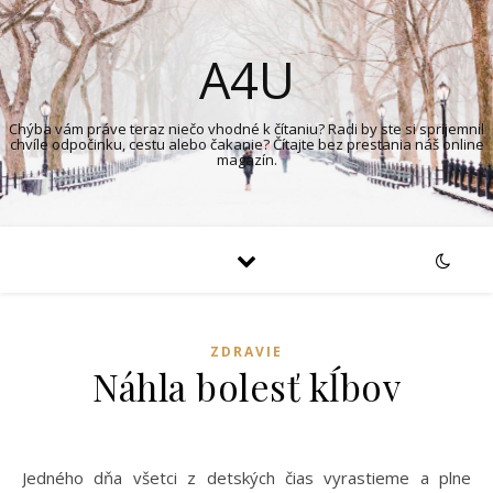
A4U
Chýba vám práve teraz niečo vhodné k čítaniu? Radi by ste si spríjemnil
chvíle odpočinku, cestu alebo čakanie? Čítajte bez prestania náš online
magazín.
ZDRAVIE
Náhla bolesť kĺbov
Jedného dňa všetci z detských čias vyrastieme a plne