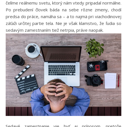
čelíme reálnemu svetu, ktorý nám vtedy pripadal normálne.
Po prebudení človek báda na sebe rôzne zmeny, chodí
predsa do práce, namáha sa – a to najmä pri viachodinovej
záťaži určitej partie tela. Nie je však klamstvo, že ľudia so
sedavým zamestnaním tiež netrpia, práve naopak.
Sedavé zamestnanie vie byť aj prínosom, pretože