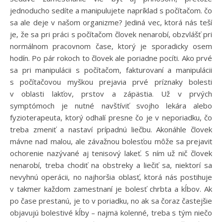
jednoducho sedíte a manipulujete napríklad s počítačom. čo
sa ale deje v našom organizme? Jediná vec, ktorá nás teší
je, že sa pri práci s počítačom človek nenarobí, obzvlášť pri
normálnom pracovnom čase, ktorý je sporadicky osem
hodín. Po pár rokoch to človek ale poriadne pocíti. Ako prvé
sa pri manipulácii s počítačom, fakturovaní a manipulácii
s počítačovou myškou prejavia prvé príznaky bolesti
v oblasti lakťov, prstov a zápästia. Už v prvých
symptómoch je nutné navštíviť svojho lekára alebo
fyzioterapeuta, ktorý odhalí presne čo je v neporiadku, čo
treba zmeniť a nastaví prípadnú liečbu. Akonáhle človek
mávne nad malou, ale závažnou bolesťou môže sa prejaviť
ochorenie nazývané aj tenisový lakeť. S ním už nič človek
nenarobí, treba chodiť na obstreky a liečiť sa, niektorí sa
nevyhnú operácii, no najhoršia oblasť, ktorá nás postihuje
v takmer každom zamestnaní je bolesť chrbta a kĺbov. Ak
po čase prestanú, je to v poriadku, no ak sa čoraz častejšie
objavujú bolestivé kĺby – najmä kolenné, treba s tým niečo