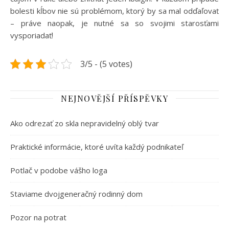
bolesti kĺbov nie sú problémom, ktorý by sa mal odďaľovať
– práve naopak, je nutné sa so svojimi starosťami
vysporiadať!
3/5 - (5 votes)
NEJNOVĚJŠÍ PŘÍSPĚVKY
Ako odrezať zo skla nepravidelný oblý tvar
Praktické informácie, ktoré uvíta každý podnikateľ
Potlač v podobe vášho loga
Staviame dvojgeneračný rodinný dom
Pozor na potrat