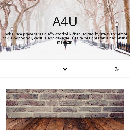
A4U
Chýba vám práve teraz niečo vhodné k čítaniu? Radi by ste si spríjemnil
chvíle odpočinku, cestu alebo čakanie? Čítajte bez prestania náš online
magazín.