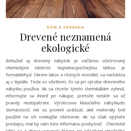
DOM A ZÁHRADA
Drevené neznamená
ekologické
Bohužiaľ aj drevený nábytok je väčšinou ošetrovaný
chemickými nátermi. Najnebezpečnejšou látkou je
formaldehyd. Okrem lakov a rôznych moridiel, sa nachádza
aj v lepidle. Teda vo všetkom, čo sa pri výrobe dreveného
nábytku používa. Ak sa chcete týmto chemikáliám vyhnúť,
informujte sa ihneď pri nákupe, pretože neskôr sa už
pravdy nedopátrate. Výrobcovia klasického nábytkudo
domácností, nie sú povinní uvádzať, aké materiály boli
použité na ich vonkajšie ošetrenie. Ak sa však opýtate
predajcu, mal by vám túto informáciu poskytnúť. Chemické
látky sa z dreva vyparujú hlavne pri pôsobení slnečného