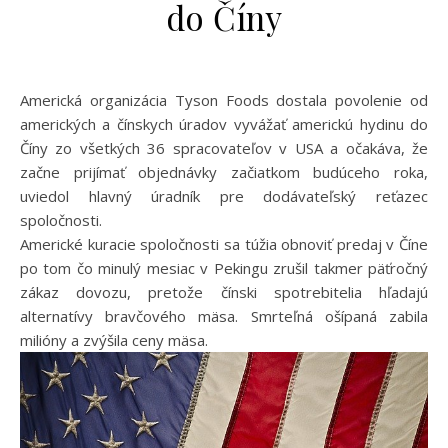
do Číny
Americká organizácia Tyson Foods dostala povolenie od
amerických a čínskych úradov vyvážať americkú hydinu do
Číny zo všetkých 36 spracovateľov v USA a očakáva, že
začne prijímať objednávky začiatkom budúceho roka,
uviedol hlavný úradník pre dodávateľský reťazec
spoločnosti.
Americké kuracie spoločnosti sa túžia obnoviť predaj v Číne
po tom čo minulý mesiac v Pekingu zrušil takmer päťročný
zákaz dovozu, pretože čínski spotrebitelia hľadajú
alternatívy bravčového mäsa. Smrteľná ošípaná zabila
milióny a zvýšila ceny mäsa.