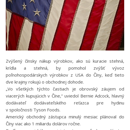
Zvýšený čínsky nákup výrobkov, ako sú kuracie stehná,
krídla a stehná, by pomohol zvýšiť vývoz
poľnohospodárskych výrobkov z USA do Číny, keď tieto
dve krajiny rokujú o obchodnej dohode.
„Vo všetkých týchto častiach je obrovský záujem od
viacerých kupujúcich v Číne,“ uviedol Bernie Adcock, hlavný
dodávateľ dodávateľského reťazca pre hydinu
v spoločnosti Tyson Foods.
Americký obchodný zástupca minulý mesiac plánoval do
Číny viac ako 1 miliardu dolárov ročne.