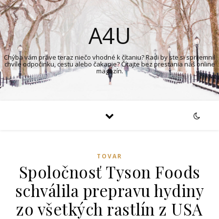
A4U
Chýba vám práve teraz niečo vhodné k čítaniu? Radi by ste si spríjemnil
chvíle odpočinku, cestu alebo čakanie? Čítajte bez prestania náš online
magazín.
TOVAR
Spoločnosť Tyson Foods
schválila prepravu hydiny
zo všetkých rastlín z USA