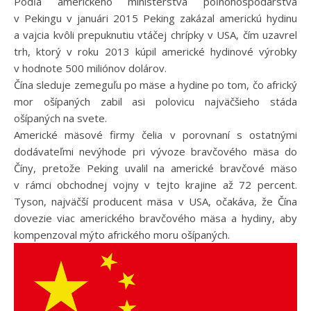
Podľa amerického ministerstva poľnohospodárstva
v Pekingu v januári 2015 Peking zakázal americkú hydinu
a vajcia kvôli prepuknutiu vtáčej chrípky v USA, čím uzavrel
trh, ktorý v roku 2013 kúpil americké hydinové výrobky
v hodnote 500 miliónov dolárov.
Čína sleduje zemeguľu po mäse a hydine po tom, čo africký
mor ošípaných zabil asi polovicu najväčšieho stáda
ošípaných na svete.
Americké mäsové firmy čelia v porovnaní s ostatnými
dodávateľmi nevýhode pri vývoze bravčového mäsa do
Číny, pretože Peking uvalil na americké bravčové mäso
v rámci obchodnej vojny v tejto krajine až 72 percent.
Tyson, najväčší producent mäsa v USA, očakáva, že Čína
dovezie viac amerického bravčového mäsa a hydiny, aby
kompenzoval mýto afrického moru ošípaných.